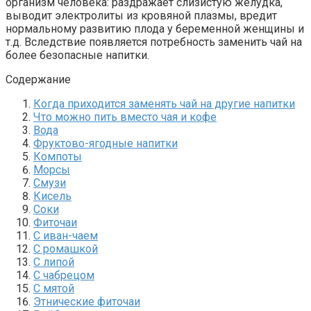
организм человека: раздражает слизистую желудка,
выводит электролиты из кровяной плазмы, вредит
нормальному развитию плода у беременной женщины и
т.д. Вследствие появляется потребность заменить чай на
более безопасные напитки.
Содержание
Когда приходится заменять чай на другие напитки
Что можно пить вместо чая и кофе
Вода
Фруктово-ягодные напитки
Компоты
Морсы
Смузи
Кисель
Соки
Фиточаи
С иван-чаем
С ромашкой
С липой
С чабрецом
С мятой
Этнические фиточаи