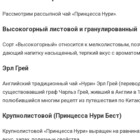
Рассмотрим рассыпной чай «Принцесса Нури».
Высокогорный листовой и гранулированный
Сорт «Высокогорный» относится к мелколистовым, поэ
дающий напитку насыщенный, терпкий вкус с ароматом 
Эрл Грей
Английский традиционный чай «Нури» Эрл Грей (перевод
существовавший граф Чарльз Грей, живший в Англии в 18
полюбившийся многим рецепт из путешествия по Китаю
Крупнолистовой (Принцесса Нури Бест)
Крупнолистовой «Принцесса Нури» выращен на равнинах 
вкус, запах, полезные свойства.