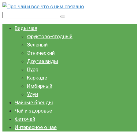
Перейти
к
Поиск:
контенту
Виды чая
Фруктово-ягодный
Зеленый
Этнический
Другие виды
Пуэр
Каркаде
Имбирный
Улун
Чайные бренды
Чай и здоровье
Фиточай
Интересное о чае