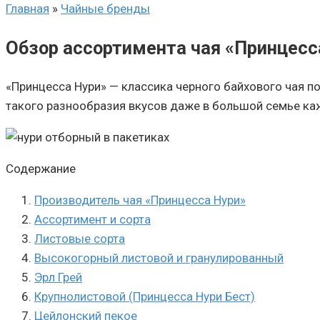
Главная
»
Чайные бренды
Обзор ассортимента чая «Принцесс
«Принцесса Нури» — классика черного байхового чая п
такого разнообразия вкусов даже в большой семье каж
Содержание
Производитель чая «Принцесса Нури»
Ассортимент и сорта
Листовые сорта
Высокогорный листовой и гранулированный
Эрл Грей
Крупнолистовой (Принцесса Нури Бест)
Цейлонский пекое