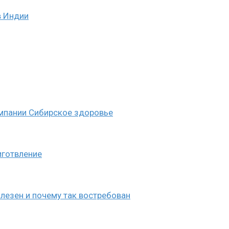
в Индии
омпании Сибирское здоровье
иготвление
лезен и почему так востребован