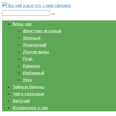
Перейти
к
Поиск:
контенту
Виды чая
Фруктово-ягодный
Зеленый
Этнический
Другие виды
Пуэр
Каркаде
Имбирный
Улун
Чайные бренды
Чай и здоровье
Фиточай
Интересное о чае