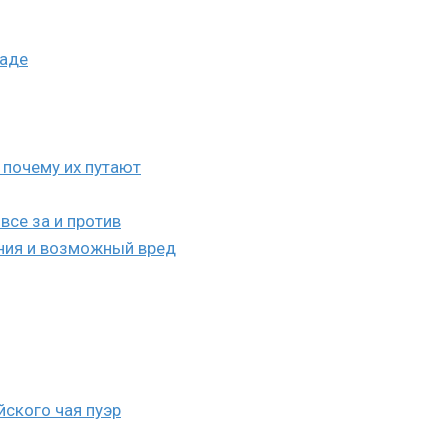
каде
 почему их путают
все за и против
ания и возможный вред
йского чая пуэр