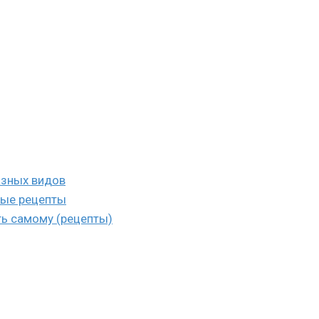
азных видов
тые рецепты
ть самому (рецепты)