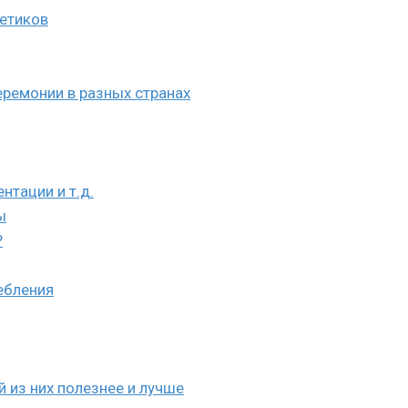
кетиков
ремонии в разных странах
нтации и т.д.
ы
?
ебления
й из них полезнее и лучше