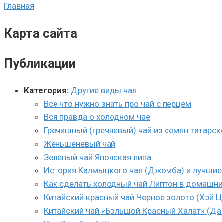
Главная
Карта сайта
Публикации
Категория:
Другие виды чая
Все что нужно знать про чай с перцем
Вся правда о холодном чае
Гречишный (гречневый) чай из семян татарск
Женьшеневый чай
Зеленый чай Японская липа
История Калмыцкого чая (Джомба) и лучшие
Как сделать холодный чай Липтон в домашни
Китайский красный чай Черное золото (Хэй Ц
Китайский чай «Большой Красный Халат» (Да