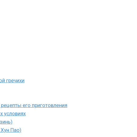
ой гречихи
 рецепты его приготовления
х условиях
зинь)
 Хун Пао)