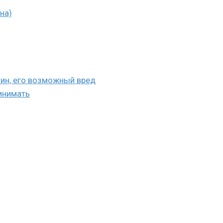
на)
ин, его возможный вред
ринимать