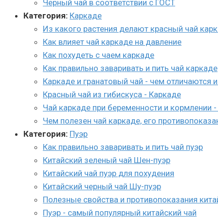
Черный чай в соответствии с ГОСТ
Категория:
Каркаде
Из какого растения делают красный чай кар
Как влияет чай каркаде на давление
Как похудеть с чаем каркаде
Как правильно заваривать и пить чай каркаде
Каркаде и гранатовый чай - чем отличаются и
Красный чай из гибискуса - Каркаде
Чай каркаде при беременности и кормлении - 
Чем полезен чай каркаде, его противопоказ
Категория:
Пуэр
Как правильно заваривать и пить чай пуэр
Китайский зеленый чай Шен-пуэр
Китайский чай пуэр для похудения
Китайский черный чай Шу-пуэр
Полезные свойства и противопоказания кита
Пуэр - самый популярный китайский чай