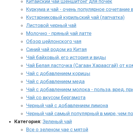
Китайский чай Шеншитонг для почек
Куркума и чай - очень популярное сочетание 
Кустарниковый курильский чай (лапчатка)
Листовой черный чай
Молочно - пряный чай латте
Обзор цейлонского чая
Синий чай родом из Китая
Чай байховый, его история и виды
Чай Белая ласточка (Сагаан Хараасгай) от к
Чай с добавлением корицы
Чай с добавлением меда
Чай с добавлением молока - польза, вред, пр
Чай со вкусом бергамота
Черный чай с добавлением лимона
Черный чай самый популярный в мире, чем по
Категория:
Зеленый чай
Все о зеленом чае с мятой