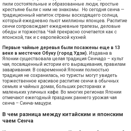
пили состоятельные и образованные люди, простые
крестьяне были с ним не знакомы. Но сегодня сенча —
традиционный напиток страны восходящего солнца,
который ежедневно пьют миллионы японцев. Распитие
сенчи сопровождает ежедневные трапезы, деловые
обеды и торжества. Чай прекрасно сочетается как с
японской, так и с европейской кухней.
Первые чайные деревья были посажены еще в 13
веке в местечке Обуку (город Удзи).
Издавна в
Японии существовала целая традиция Сенчадо – культ
чая, посвященный истории его выращивания, правилам
заваривания. В современной Японии полностью
традиция не сохранилась, но туристы могут увидеть
торжественное красивое распитие сенчи в обычных
семьях и чайных домах, больших ресторанах и
маленьких уличных кафе. Во многих регионах Японии
отмечают ежегодный праздник раннего урожая чая
сенча – Синча-мацури.
В чем разница между китайским и японским
чаем Сенча