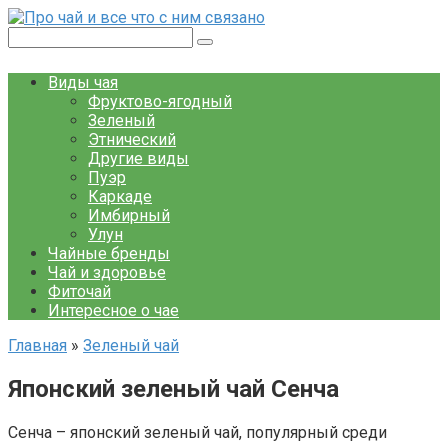
Перейти
к
Поиск:
контенту
Виды чая
Фруктово-ягодный
Зеленый
Этнический
Другие виды
Пуэр
Каркаде
Имбирный
Улун
Чайные бренды
Чай и здоровье
Фиточай
Интересное о чае
Главная
»
Зеленый чай
Японский зеленый чай Сенча
Сенча – японский зеленый чай, популярный среди