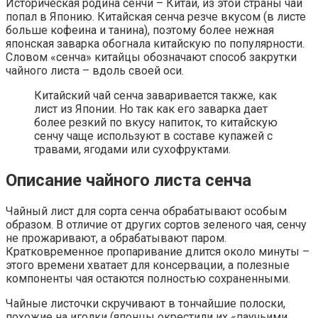
Историческая родина сенчи – Китай, из этой страны чай
попал в Японию. Китайская сенча резче вкусом (в листе
больше кофеина и танина), поэтому более нежная
японская заварка обогнала китайскую по популярности.
Словом «сенча» китайцы обозначают способ закрутки
чайного листа – вдоль своей оси.
Китайский чай сенча заваривается также, как
лист из Японии. Но так как его заварка дает
более резкий по вкусу напиток, то китайскую
сенчу чаще используют в составе купажей с
травами, ягодами или сухофруктами.
Описание чайного листа сенча
Чайный лист для сорта сенча обрабатывают особым
образом. В отличие от других сортов зеленого чая, сенчу
не прожаривают, а обрабатывают паром.
Кратковременное пропаривание длится около минуты –
этого времени хватает для консервации, а полезные
компоненты чая остаются полностью сохраненными.
Чайные листочки скручивают в тончайшие полоски,
похожие на иголки (японцы окрестили их «паучьими