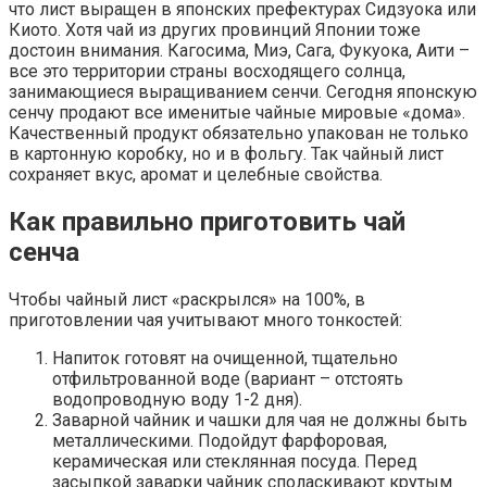
что лист выращен в японских префектурах Сидзуока или
Киото. Хотя чай из других провинций Японии тоже
достоин внимания. Кагосима, Миэ, Сага, Фукуока, Аити –
все это территории страны восходящего солнца,
занимающиеся выращиванием сенчи. Сегодня японскую
сенчу продают все именитые чайные мировые «дома».
Качественный продукт обязательно упакован не только
в картонную коробку, но и в фольгу. Так чайный лист
сохраняет вкус, аромат и целебные свойства.
Как правильно приготовить чай
сенча
Чтобы чайный лист «раскрылся» на 100%, в
приготовлении чая учитывают много тонкостей:
Напиток готовят на очищенной, тщательно
отфильтрованной воде (вариант – отстоять
водопроводную воду 1-2 дня).
Заварной чайник и чашки для чая не должны быть
металлическими. Подойдут фарфоровая,
керамическая или стеклянная посуда. Перед
засыпкой заварки чайник споласкивают крутым