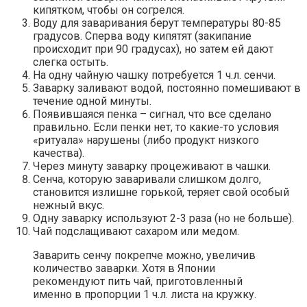
кипятком, чтобы он согрелся.
Воду для заваривания берут температуры 80-85
градусов. Сперва воду кипятят (закипание
происходит при 90 градусах), но затем ей дают
слегка остыть.
На одну чайную чашку потребуется 1 ч.л. сенчи.
Заварку заливают водой, постоянно помешивают в
течение одной минуты.
Появившаяся пенка – сигнал, что все сделано
правильно. Если пенки нет, то какие-то условия
«ритуала» нарушены (либо продукт низкого
качества).
Через минуту заварку процеживают в чашки.
Сенча, которую заваривали слишком долго,
становится излишне горькой, теряет свой особый
нежный вкус.
Одну заварку используют 2-3 раза (но не больше).
Чай подслащивают сахаром или медом.
Заварить сенчу покрепче можно, увеличив
количество заварки. Хотя в Японии
рекомендуют пить чай, приготовленный
именно в пропорции 1 ч.л. листа на кружку.