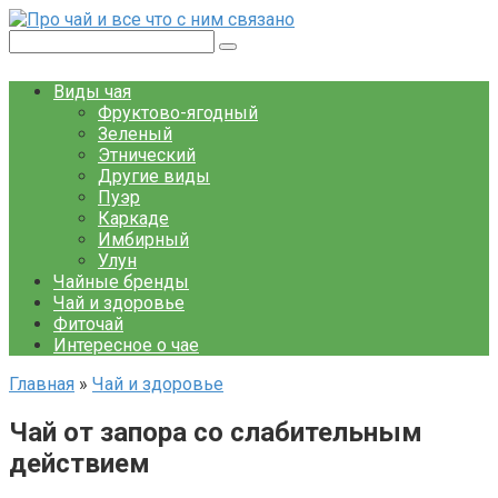
Перейти
к
Поиск:
контенту
Виды чая
Фруктово-ягодный
Зеленый
Этнический
Другие виды
Пуэр
Каркаде
Имбирный
Улун
Чайные бренды
Чай и здоровье
Фиточай
Интересное о чае
Главная
»
Чай и здоровье
Чай от запора со слабительным
действием