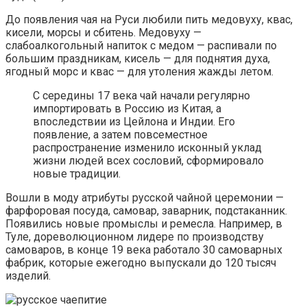
До появления чая на Руси любили пить медовуху, квас,
кисели, морсы и сбитень. Медовуху —
слабоалкогольный напиток с медом — распивали по
большим праздникам, кисель — для поднятия духа,
ягодный морс и квас — для утоления жажды летом.
С середины 17 века чай начали регулярно
импортировать в Россию из Китая, а
впоследствии из Цейлона и Индии. Его
появление, а затем повсеместное
распространение изменило исконный уклад
жизни людей всех сословий, сформировало
новые традиции.
Вошли в моду атрибуты русской чайной церемонии —
фарфоровая посуда, самовар, заварник, подстаканник.
Появились новые промыслы и ремесла. Например, в
Туле, дореволюционном лидере по производству
самоваров, в конце 19 века работало 30 самоварных
фабрик, которые ежегодно выпускали до 120 тысяч
изделий.