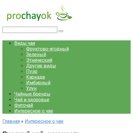
Перейти
к
контенту
Поиск:
Виды чая
Фруктово-ягодный
Зеленый
Этнический
Другие виды
Пуэр
Каркаде
Имбирный
Улун
Чайные бренды
Чай и здоровье
Фиточай
Интересное о чае
Главная
»
Интересное о чае