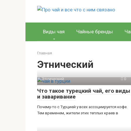
Перейти
к
контенту
Виды чая
Чайные бренды
Ча
Главная
Этнический
Этнический
0
Что такое турецкий чай, его виды
и заваривание
Почему-то с Турцией у всех ассоциируется кофе.
Тем временем, жители этих теплых краев в