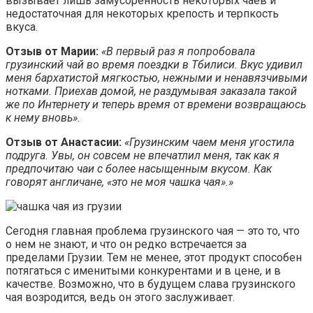
вызывает лишь замусоренность некоторых чаев и
недостаточная для некоторых крепость и терпкость
вкуса.
Отзыв от Марии:
«В первый раз я попробовала
грузинский чай во время поездки в Тбилиси. Вкус удивил
меня бархатистой мягкостью, нежными и ненавязчивыми
нотками. Приехав домой, не раздумывая заказала такой
же по Интернету и теперь время от времени возвращаюсь
к нему вновь».
Отзыв от Анастасии:
«Грузинским чаем меня угостила
подруга. Увы, он совсем не впечатлил меня, так как я
предпочитаю чаи с более насыщенным вкусом. Как
говорят англичане, «это не моя чашка чая».»
Сегодня главная проблема грузинского чая — это то, что
о нем не знают, и что он редко встречается за
пределами Грузии. Тем не менее, этот продукт способен
потягаться с именитыми конкурентами и в цене, и в
качестве. Возможно, что в будущем слава грузинского
чая возродится, ведь он этого заслуживает.