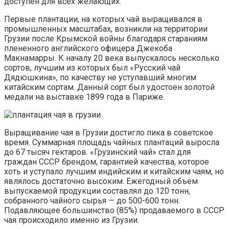
доступен для всех желающих.
Первые плантации, на которых чай выращивался в
промышленных масштабах, возникли на территории
Грузии после Крымской войны благодаря стараниям
плененного английского офицера Джекоба
Макнамарры. К началу 20 века выпускалось несколько
сортов, лучшим из которых был «Русский чай
Дядюшкина», по качеству не уступавший многим
китайским сортам. Данный сорт был удостоен золотой
медали на выставке 1899 года в Париже.
Выращивание чая в Грузии достигло пика в советское
время. Суммарная площадь чайных плантаций выросла
до 67 тысяч гектаров. «Грузинский чай» стал для
граждан СССР брендом, гарантией качества, которое
хоть и уступало лучшим индийским и китайским чаям, но
являлось достаточно высоким. Ежегодный объем
выпускаемой продукции составлял до 120 тонн,
собранного чайного сырья — до 500-600 тонн.
Подавляющее большинство (85%) продаваемого в СССР
чая происходило именно из Грузии.