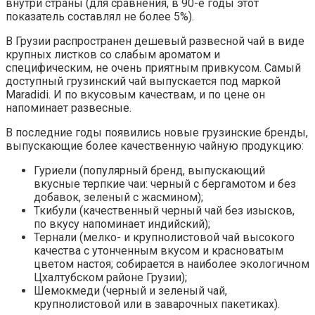
внутри страны (для сравнения, в 90-е годы этот
показатель составлял не более 5%).
В Грузии распространен дешевый развесной чай в виде
крупных листков со слабым ароматом и
специфическим, не очень приятным привкусом. Самый
доступный грузинский чай выпускается под маркой
Maradidi. И по вкусовым качествам, и по цене он
напоминает развесные.
В последние годы появились новые грузинские бренды,
выпускающие более качественную чайную продукцию:
Гуриели (популярный бренд, выпускающий
вкусные терпкие чаи: черный с бергамотом и без
добавок, зеленый с жасмином);
Ткибули (качественный черный чай без изысков,
по вкусу напоминает индийский);
Тернали (мелко- и крупнолистовой чай высокого
качества с утонченным вкусом и красноватым
цветом настоя; собирается в наиболее экологичном
Цхалтубском районе Грузии);
Шемокмеди (черный и зеленый чай,
крупнолистовой или в заварочных пакетиках).