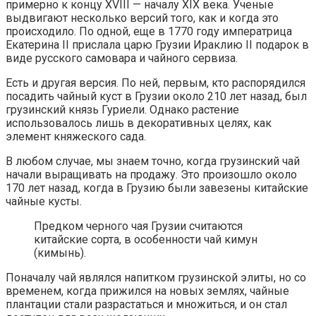
примерно к концу XVIII — началу XIX века. Ученые
выдвигают несколько версий того, как и когда это
происходило. По одной, еще в 1770 году императрица
Екатерина II прислала царю Грузии Ираклию II подарок в
виде русского самовара и чайного сервиза.
Есть и другая версия. По ней, первым, кто распорядился
посадить чайный куст в Грузии около 210 лет назад, был
грузинский князь Гуриели. Однако растение
использовалось лишь в декоративных целях, как
элемент княжеского сада.
В любом случае, мы знаем точно, когда грузинский чай
начали выращивать на продажу. Это произошло около
170 лет назад, когда в Грузию были завезены китайские
чайные кусты.
Предком черного чая Грузии считаются
китайские сорта, в особенности чай кимун
(кимынь).
Поначалу чай являлся напитком грузинской элиты, но со
временем, когда прижился на новых землях, чайные
плантации стали разрастаться и множиться, и он стал