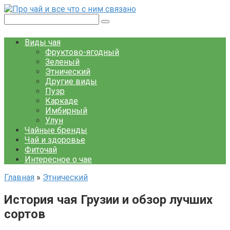
Перейти
к
Поиск:
контенту
Виды чая
Фруктово-ягодный
Зеленый
Этнический
Другие виды
Пуэр
Каркаде
Имбирный
Улун
Чайные бренды
Чай и здоровье
Фиточай
Интересное о чае
Главная
»
Этнический
История чая Грузии и обзор лучших
сортов