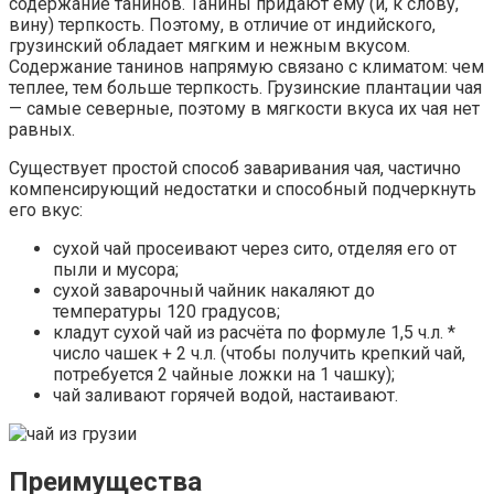
содержание танинов. Танины придают ему (и, к слову,
вину) терпкость. Поэтому, в отличие от индийского,
грузинский обладает мягким и нежным вкусом.
Содержание танинов напрямую связано с климатом: чем
теплее, тем больше терпкость. Грузинские плантации чая
— самые северные, поэтому в мягкости вкуса их чая нет
равных.
Существует простой способ заваривания чая, частично
компенсирующий недостатки и способный подчеркнуть
его вкус:
сухой чай просеивают через сито, отделяя его от
пыли и мусора;
сухой заварочный чайник накаляют до
температуры 120 градусов;
кладут сухой чай из расчёта по формуле 1,5 ч.л. *
число чашек + 2 ч.л. (чтобы получить крепкий чай,
потребуется 2 чайные ложки на 1 чашку);
чай заливают горячей водой, настаивают.
Преимущества