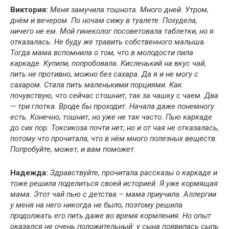
Виктория:
Меня замучила тошнота. Много дней. Утром,
днём и вечером. По ночам сижу в туалете. Похудела,
ничего не ем. Мой гинеколог посоветовала таблетки, но я
отказалась. Не буду же травить собственного малыша.
Тогда мама вспомнила о том, что в молодости пила
каркаде. Купили, попробовала. Кисленький на вкус чай,
пить не противно, можно без сахара. Да я и не могу с
сахаром. Стала пить маленькими порциями. Как
почувствую, что сейчас стошнит, так за чашку с чаем. Два
— три глотка. Вроде бы проходит. Начала даже понемногу
есть. Конечно, тошнит, но уже не так часто. Пью каркаде
до сих пор. Токсикоза почти нет, но и от чая не отказалась,
потому что прочитала, что в нём много полезных веществ.
Попробуйте, может, и вам поможет.
Надежда:
Здравствуйте, прочитала рассказы о каркаде и
тоже решила поделиться своей историей. Я уже кормящая
мама. Этот чай пью с детства – мама приучила. Аллергии
у меня на него никогда не было, поэтому решила
продолжать его пить даже во время кормления. Но опыт
оказался не очень положительный: у сына появилась сыпь