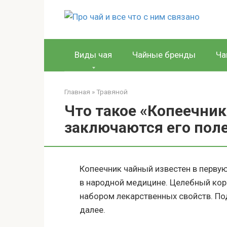
Перейти
к
контенту
Виды чая
Чайные бренды
Ча
Главная
»
Травяной
Что такое «Копеечник
заключаются его пол
Копеечник чайный известен в первую
в народной медицине. Целебный кор
набором лекарственных свойств. Под
далее.