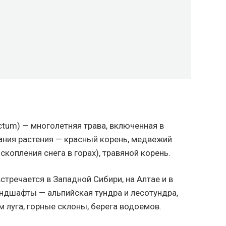
tum) — многолетняя трава, включенная в
ния растения — красный корень, медвежий
скопления снега в горах), травяной корень.
стречается в Западной Сибири, на Алтае и в
андшафты — альпийская тундра и лесотундра,
 луга, горные склоны, берега водоемов.