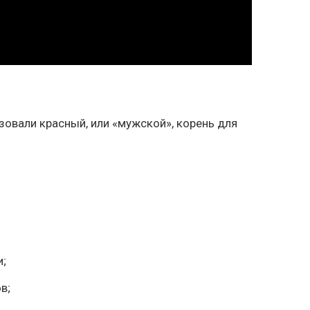
овали красный, или «мужской», корень для
и;
в;