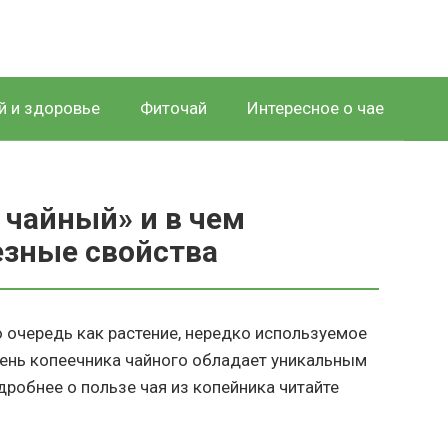
й и здоровье
Фиточай
Интересное о чае
 чайный» и в чем
езные свойства
 очередь как растение, нередко используемое
ень копеечника чайного обладает уникальным
робнее о пользе чая из копейника читайте