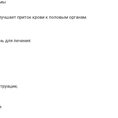
мы.
лучшает приток крови к половым органам.
ь для лечения:
труации;
и.