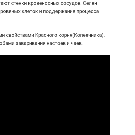
тают стенки кровеносных сосудов. Селен
кровяных клеток и поддержания процесса
и свойствами Красного корня(Копеечника),
обами заваривания настоев и чаев.