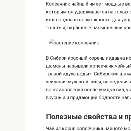
Копеечник чайный имеет мощные вет
которым он удерживается на голых с
их и создавая возможность для укор
толстый, окрашен в насыщенный кро
В Сибири красный корень издавна ис
шаманы называли копеечник чайный
травой «духа воды». Сибирские шама
усиления мужской силы, выведения 
восстановления после упадка сил, ус
вкусный и придающий бодрости напи
Полезные свойства и п
Чай из корня копеечника чайного мож